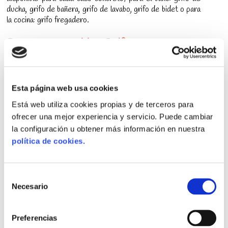
ducha, grifo de bañera, grifo de lavabo, grifo de bidet o para
la cocina: grifo fregadero.
Reparar o cambiar Grifos
Puede ser que solo se trate de reparar un grifo existente,
nuestro fontanero en su visita, valorará esta posibilidad y le
cambiará las piezas defectuosas en concreto.
Esta página web usa cookies
Está web utiliza cookies propias y de terceros para
Don Aviso, cubre tanto reparaciones NO URGENTES
ofrecer una mejor experiencia y servicio. Puede cambiar
como URGENTES, siendo estas últimas atendidas, en
la configuración u obtener más información en nuestra
menos de una hora.
política de cookies.
Fontaneros Baratos
Selección
Don Aviso no solo cuenta con Fontaneros Competentes
Necesario
sino que además sus precios se pueden ajustar al máximo
de
porque no existen intermediarios,
Fontanero Directo y
consentimiento
Ahorro para nuestros Clientes.
Preferencias