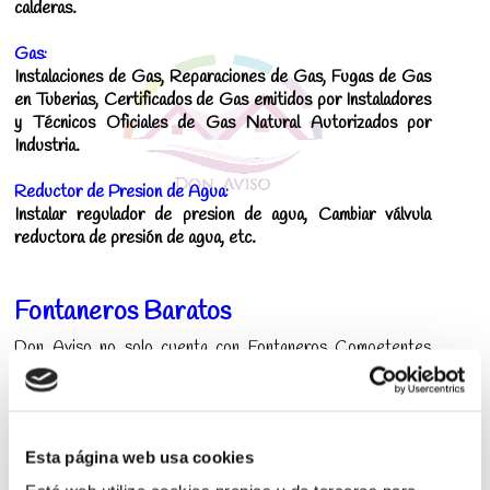
calderas.
Gas:
Instalaciones de Gas, Reparaciones de Gas, Fugas de Gas
en Tuberias, Certificados de Gas emitidos por Instaladores
y Técnicos Oficiales de Gas Natural Autorizados por
Industria.
Reductor de Presion de Agua:
Instalar regulador de presion de agua, Cambiar válvula
reductora de presión de agua, etc.
Fontaneros Baratos
Don Aviso no solo cuenta con Fontaneros Competentes
sino que además sus precios se pueden ajustar al máximo
porque no existen intermediarios,
Fontanero Directo y
Ahorro para nuestros Clientes.
Esta página web usa cookies
Fontanero Economico