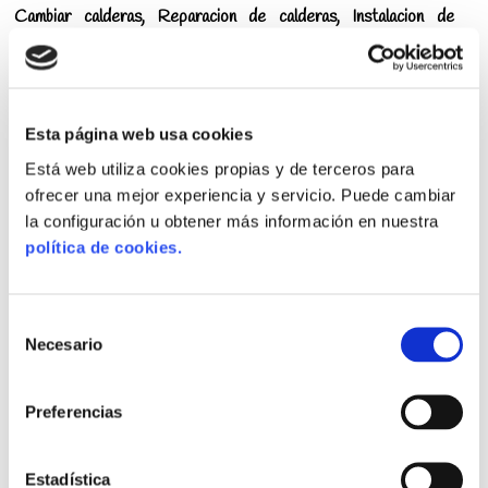
Cambiar calderas, Reparacion de calderas, Instalacion de
calderas.
Gas:
Instalaciones de Gas, Reparaciones de Gas, Fugas de Gas en
Tuberias, Certificados de Gas emitidos por Instaladores y
Esta página web usa cookies
Técnicos Oficiales de Gas Natural Autorizados por Industria.
Está web utiliza cookies propias y de terceros para
ofrecer una mejor experiencia y servicio. Puede cambiar
Reductor de Presion de Agua:
Instalar regulador de presion de agua, Cambiar válvula
la configuración u obtener más información en nuestra
reductora de presión de agua, etc.
política de cookies.
💶 Fontanero Barato Ascao
Selección
Necesario
de
Don Aviso Ascao, tiene los mejores
fontaneros autorizados de
consentimiento
Ascao
y nos conocemos todas sus calles.
Preferencias
💰 Fontaneros Ascao Economicos
Estadística