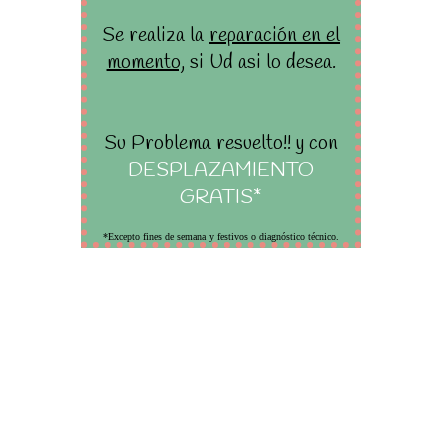
Se realiza la
reparación en el
momento,
si Ud asi lo desea.
Su Problema resuelto!! y con
DESPLAZAMIENTO
GRATIS*
*Excepto fines de semana y festivos o diagnóstico técnico.