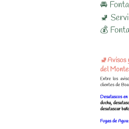
🚘 Fonta
🚽 Servi
💰 Font
🚽Avisos 
del Monte
Entre los avis
clientes de Boad
Desatascos en 
ducha, desatasc
desatascar bañ
Fugas de Agua: