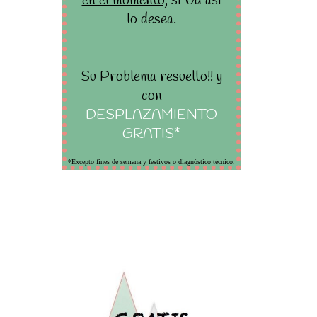
en el momento,
si Ud asi
lo desea.
Su Problema resuelto!! y
con
DESPLAZAMIENTO
GRATIS*
*Excepto fines de semana y festivos o diagnóstico técnico.