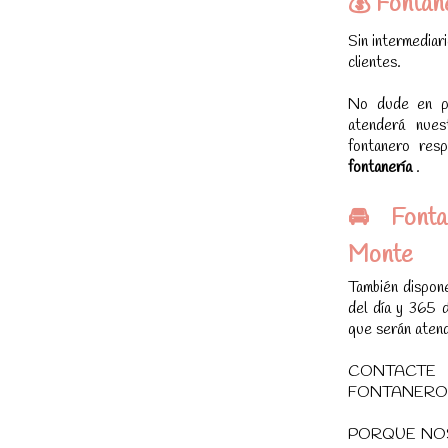
💰 Fontan
Sin intermediar
clientes.
No dude en po
atenderá nue
fontanero resp
fontanería
.
🚘 Fonta
Monte
También dispo
del día y 365 d
que serán atend
CONTACTE
FONTANERO D
PORQUE NO