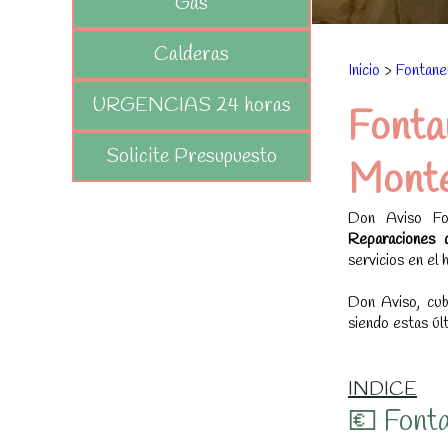
Gas
Calderas
Inicio
>
Fontane
URGENCIAS 24 horas
Font
Solicite Presupuesto
Mont
Don Aviso Fon
Reparaciones 
servicios en el 
Don Aviso, c
siendo estas úl
INDICE
💶 Fonta