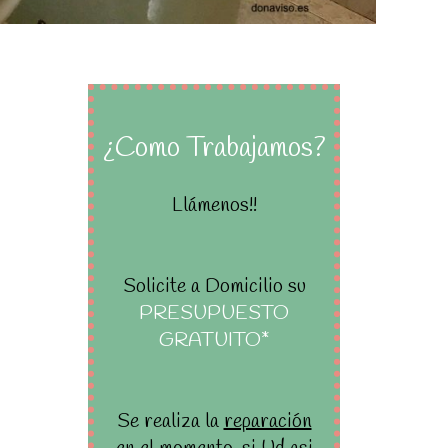
¿Como Trabajamos?
Llámenos!!
Solicite a Domicilio su
PRESUPUESTO
GRATUITO*
Se realiza la
reparación