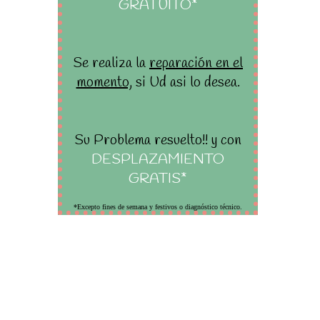
GRATUITO*
Se realiza la
reparación en el
momento,
si Ud asi lo desea.
Su Problema resuelto!! y con
DESPLAZAMIENTO
GRATIS*
*Excepto fines de semana y festivos o diagnóstico técnico.