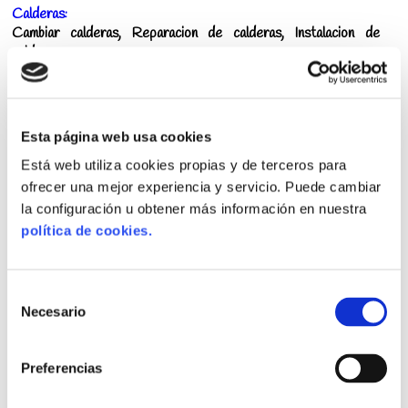
Calderas:
Cambiar calderas, Reparacion de calderas, Instalacion de
calderas.
Gas:
Instalaciones de Gas, Reparaciones de Gas, Fugas de Gas en
Tuberias, Certificados de Gas emitidos por Instaladores y
Esta página web usa cookies
Técnicos Oficiales de Gas Natural Autorizados por Industria.
Está web utiliza cookies propias y de terceros para
Reductor de Presion de Agua:
ofrecer una mejor experiencia y servicio. Puede cambiar
Instalar regulador de presion de agua, Cambiar válvula
la configuración u obtener más información en nuestra
reductora de presión de agua, etc.
política de cookies.
💶 Fontanero Barato Buenavista
Selección
Necesario
Don Aviso BuenaVista, tiene los mejores
fontaneros
de
autorizados de Buenavista
y nos conocemos sus calles.
consentimiento
Preferencias
💰 Fontaneros Economicos Buenavista