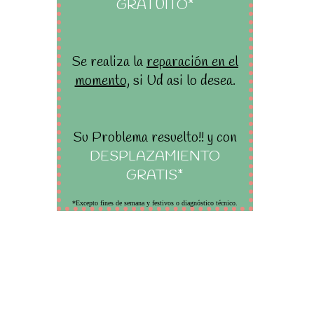
GRATUITO*
Se realiza la
reparación en el
momento,
si Ud asi lo desea.
Su Problema resuelto!! y con
DESPLAZAMIENTO
GRATIS*
*Excepto fines de semana y festivos o diagnóstico técnico.