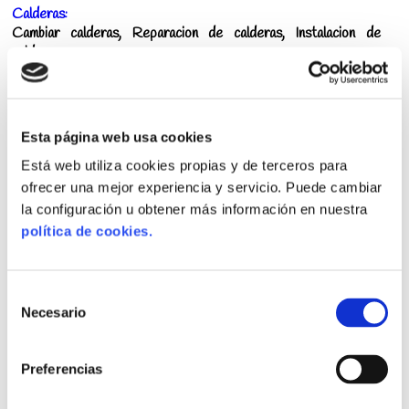
Calderas:
Cambiar calderas, Reparacion de calderas, Instalacion de
calderas.
Gas:
Instalaciones de Gas, Reparaciones de Gas, Fugas de Gas en
Tuberias, Certificados de Gas emitidos por Instaladores y
Esta página web usa cookies
Técnicos Oficiales de Gas Natural Autorizados por Industria.
Está web utiliza cookies propias y de terceros para
Reductor de Presion de Agua:
ofrecer una mejor experiencia y servicio. Puede cambiar
Instalar regulador de presion de agua, Cambiar válvula
la configuración u obtener más información en nuestra
reductora de presión de agua, etc.
política de cookies.
💶 Fontanero Barato La Florida
Selección
Necesario
Don Aviso La Florida, tiene los mejores
fontaneros autorizados
de
de La Florida
y nos conocemos todas sus calles.
consentimiento
Preferencias
💰 Fontaneros Economicos La Florida