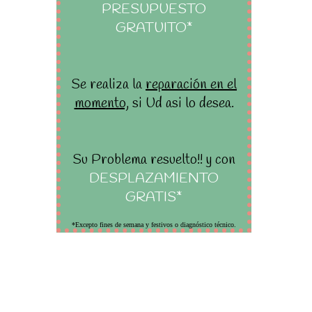
PRESUPUESTO
GRATUITO*
Se realiza la
reparación en el
momento,
si Ud asi lo desea.
Su Problema resuelto!! y con
DESPLAZAMIENTO
GRATIS*
*Excepto fines de semana y festivos o diagnóstico técnico.