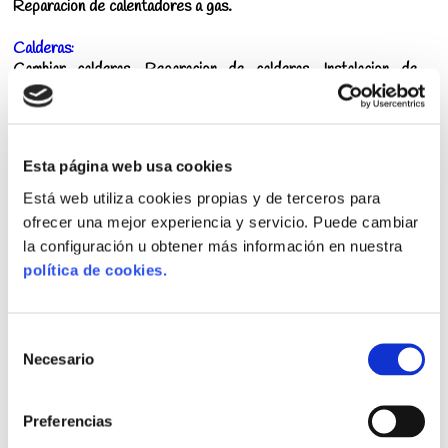
Reparacion de calentadores a gas.
Calderas:
Cambiar calderas, Reparacion de calderas, Instalacion de
calderas.
Gas:
Instalaciones de Gas, Reparaciones de Gas, Fugas de Gas en
Esta página web usa cookies
Tuberias, Certificados de Gas emitidos por Instaladores y
Técnicos Oficiales de Gas Natural Autorizados por Industria.
Está web utiliza cookies propias y de terceros para
ofrecer una mejor experiencia y servicio. Puede cambiar
Reductor de Presion de Agua:
la configuración u obtener más información en nuestra
Instalar regulador de presion de agua, Cambiar válvula
política de cookies.
reductora de presión de agua, etc.
Selección
💶 Fontanero Barato Las Vistillas
Necesario
de
Don Aviso Las Vistillas, tiene los mejores
fontaneros
consentimiento
autorizados de Las Vistillas
y nos conocemos todas sus calles.
Preferencias