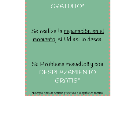
GRATUITO*
Se realiza la
reparación en el
momento,
si Ud asi lo desea.
Su Problema resuelto!! y con
DESPLAZAMIENTO
GRATIS*
*Excepto fines de semana y festivos o diagnóstico técnico.