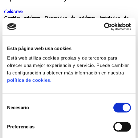
Calderas:
Cambiar calderas, Reparacion de calderas, Instalacion de
calderas.
Gas:
Instalaciones de Gas, Reparaciones de Gas, Fugas de Gas en
Esta página web usa cookies
Tuberias, Certificados de Gas emitidos por Instaladores y
Técnicos Oficiales de Gas Natural Autorizados por Industria.
Está web utiliza cookies propias y de terceros para
ofrecer una mejor experiencia y servicio. Puede cambiar
Reductor de Presion de Agua:
la configuración u obtener más información en nuestra
Instalar regulador de presion de agua, Cambiar válvula
política de cookies.
reductora de presión de agua, etc.
Selección
🔩 Fontanero Barato Media Legua
Necesario
de
Don Aviso Media Legua, tiene los mejores
fontaneros
consentimiento
autorizados de Media Legua
y nos conocemos todas sus calles.
Preferencias