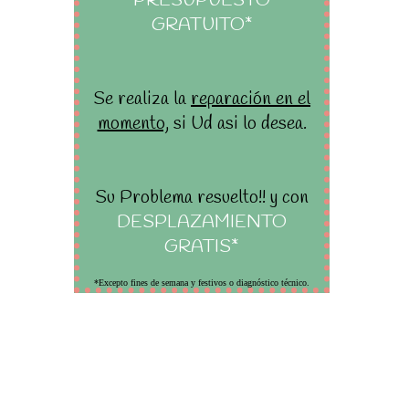
PRESUPUESTO
GRATUITO*
Se realiza la
reparación en el
momento,
si Ud asi lo desea.
Su Problema resuelto!! y con
DESPLAZAMIENTO
GRATIS*
*Excepto fines de semana y festivos o diagnóstico técnico.