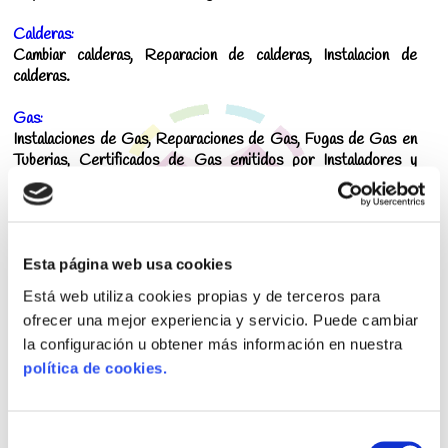
Calderas:
Cambiar calderas, Reparacion de calderas, Instalacion de
calderas.
Gas:
Instalaciones de Gas, Reparaciones de Gas, Fugas de Gas en
Tuberias, Certificados de Gas emitidos por Instaladores y
Técnicos Oficiales de Gas Natural Autorizados por Industria.
Reductor de Presion de Agua:
Instalar regulador de presion de agua, Cambiar válvula
reductora de presión de agua, etc.
Esta página web usa cookies
Está web utiliza cookies propias y de terceros para
ofrecer una mejor experiencia y servicio. Puede cambiar
💧 Fontanero Barato Tetuan
la configuración u obtener más información en nuestra
Don Aviso Tetuán, tiene los mejores
fontaneros autorizados de
política de cookies.
Tetuán
y nos conocemos todos sus barrios: Bellas Vistas, La
Ventilla, Cuatro Caminos, Azca, Castillejos, Almenara,
Valdeacederas, Berruguete.
Selección